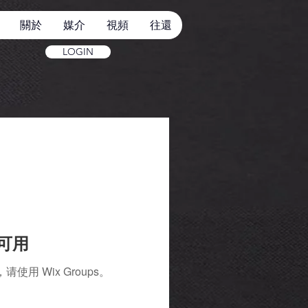
關於
媒介
視頻
往還
LOGIN
再可用
 Wix Groups。