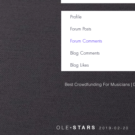
Profile
Forum Posts
Forum Comments
Blog Comments
Blog Likes
Best Crowdfunding For Musicians | D
OLE
-STARS
2019-02-20