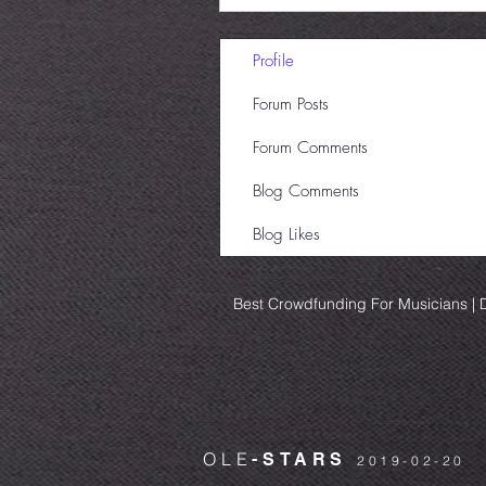
Profile
Forum Posts
Forum Comments
Blog Comments
Blog Likes
Best Crowdfunding For Musicians | D
OLE
-STARS
2019-02-20